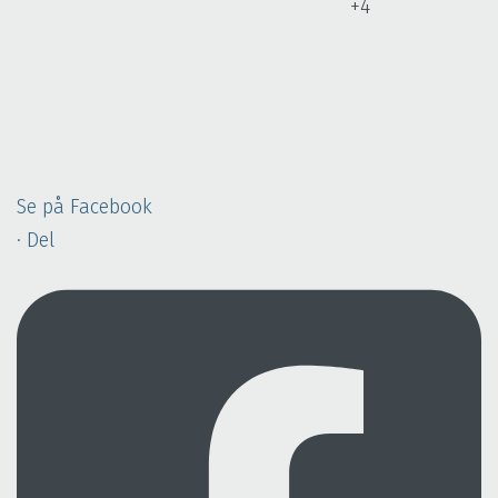
+4
Se på Facebook
·
Del