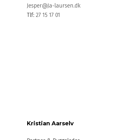
Jesper@Ja-laursen.dk
Tlf:
27 15 17 01
Kristian Aarselv