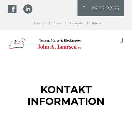
86 53 82 25
|
|
|
|
Job hos os
Om os
Sponsorater
Nyheder
KONTAKT
INFORMATION